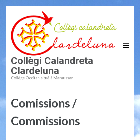
Aller
au
contenu
(Pressez
Entrée)
Collègi Calandreta
Clardeluna
Collège Occitan situé à Maraussan
Comissions /
Commissions