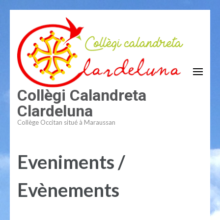
Aller
au
contenu
(Pressez
Entrée)
Collègi Calandreta
Clardeluna
Collège Occitan situé à Maraussan
Eveniments /
Evènements