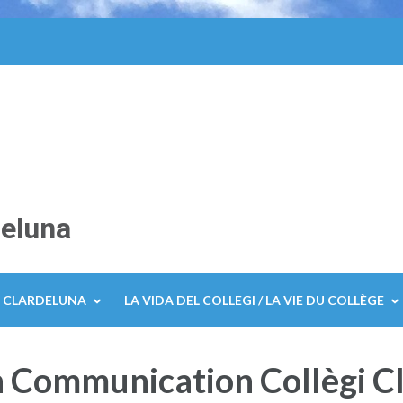
deluna
E CLARDELUNA
LA VIDA DEL COLLEGI / LA VIE DU COLLÈGE
 Communication Collègi C