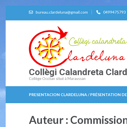
Aller
bureau.clardeluna@gmail.com
0499475793
au
contenu
(Pressez
Entrée)
Collègi Calandreta Clar
Collège Occitan situé à Maraussan
PRESENTACION CLARDELUNA / PRÉSENTATION D
Auteur :
Commission