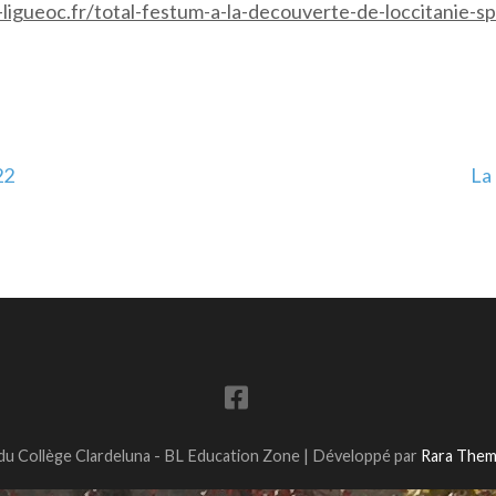
ligueoc.fr/total-festum-a-la-decouverte-de-loccitanie-sp
22
La
 Collège Clardeluna - BL
Education Zone | Développé par
Rara The