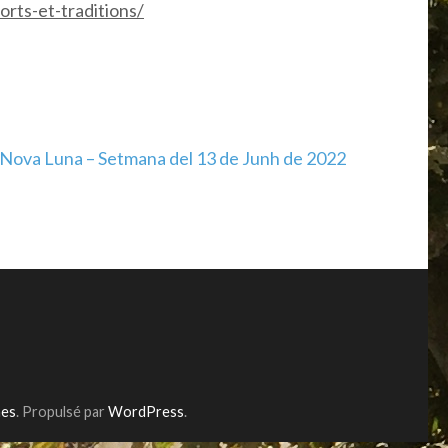
orts-et-traditions/
 Nova Luna – Setmana del 13 de Junh de 2022
mes
. Propulsé par
WordPress
.